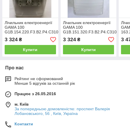
Лічильник електроенергії
Лічильник електроенергії
Лічи
GAMA 100
GAMA 100
GAM
G1B.154.220.F3.B2.P4.C310.V1,
G1B.151.320.F3.B2.P4.C310.V1,
163.
5(100)А тарифний
10(100)А, "ЗЕЛЕНЫЙ"
5(80
3 324
3 324
3 4
₴
₴
ТАРИФ, тарифний
Купити
Купити
Про нас
Рейтинг не сформований
Менше 5 відгуків за останній рік
Працює з 26.05.2016
м. Київ
За попередньою домовленістю: проспект Валерія
Лобановського, 56 , Київ, Україна
Контакти