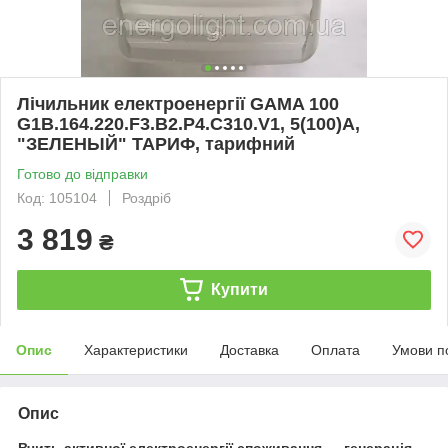
Лічильник електроенергії GAMA 100
G1B.164.220.F3.B2.P4.C310.V1, 5(100)А,
"ЗЕЛЕНЫЙ" ТАРИФ, тарифний
Готово до відправки
Код: 105104
Роздріб
3 819
₴
Купити
Опис
Характеристики
Доставка
Оплата
Умови п
Опис
Вчить активної електроенергії споживання — генерація
,