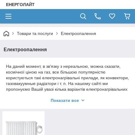
ЕНЕРГОЛАЙТ
Товари та послуги
Електроопалення
Електроопалення
На даний момент, в зв'язку з нереальною, можна сказати,
космічної ціною на газ, все більшою популярністю
користуються такі електронагрівальні прилади, як конвектори,
газовакуумные радіатори і т. п. На нашому сайті ми
пропонуємо Вашій увазі кілька варіантів електронагрівальних
приладів для опалення різних приміщень з певною площею.
Показати все
ГАЗОВАКУУМНЫЕ ЕЛЕКТРИЧНІ РАДІАТОРИ ДЛЯ
БУДИНКУ, КВАРТИРИ, ПРИМІЩЕНЬ, ОФІСУ