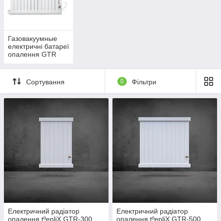
Газовакуумные
електричні батареї
опалення GTR
(EPG)
Сортування
0
Фільтри
Електричний радіатор
Електричний радіатор
опалення tºepliX GTR-300
опалення tºepliX GTR-500