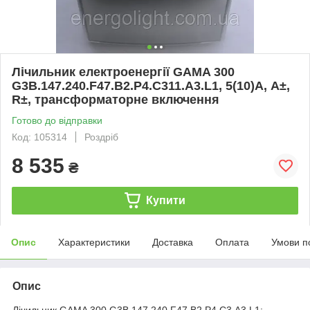
Лічильник електроенергії GAMA 300
G3B.147.240.F47.B2.P4.C311.A3.L1, 5(10)А, A±,
R±, трансформаторне включення
Готово до відправки
Код: 105314
Роздріб
8 535
₴
Купити
Опис
Характеристики
Доставка
Оплата
Умови п
Опис
Лічильник GAMA 300 G3B.147.240.F47.B2.P4.C3.A3.L1: