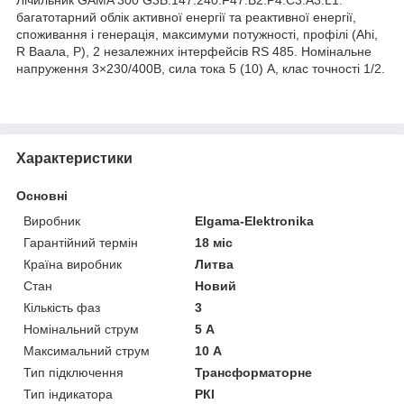
багатотарний облік активної енергії та реактивної енергії,
споживання і генерація, максимуми потужності, профілі (Ahi,
R Ваала, P), 2 незалежних інтерфейсів RS 485. Номінальне
напруження 3×230/400В, сила тока 5 (10) А, клас точності 1/2.
Характеристики
Основні
Виробник
Elgama-Elektronika
Гарантійний термін
18 міс
Країна виробник
Литва
Стан
Новий
Кількість фаз
3
Номінальний струм
5 А
Максимальний струм
10 А
Тип підключення
Трансформаторне
Тип індикатора
РКІ