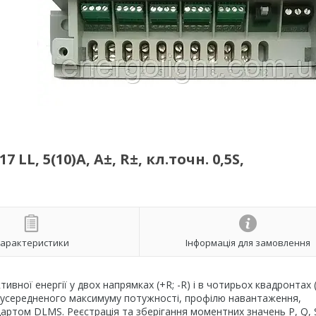
LL, 5(10)А, A±, R±, кл.точн. 0,5S,
арактеристики
Інформація для замовлення
тивної енергії у двох напрямках (+R; -R) і в чотирьох квадронтах (
ція усередненого максимуму потужності, профілю навантаження,
дартом DLMS. Реєстрація та зберігання моментних значень P, Q, 