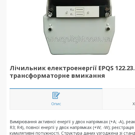
Лічильник електроенергії EPQS 122.23.17 
трансформаторне вмикання
Опис
Х
Вимірювання активної енергії у двох напрямках (+A; -A), реак
R3; R4), повної енергії у двох напрямках (+W; -W); реєстра
кумулятивні потужності. Структура даних узгоджена зі стан