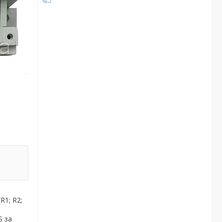
R1; R2;
S за