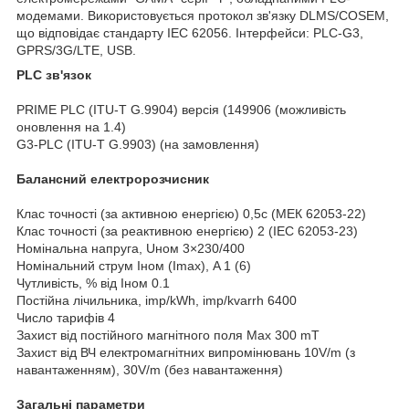
модемами. Використовується протокол зв'язку DLMS/COSEM,
що відповідає стандарту IEC 62056. Інтерфейси: PLC-G3,
GPRS/3G/LTE, USB.
PLC
зв'язок
PRIME PLC (ITU-T G.9904) версія (149906 (можливість
оновлення на 1.4)
G3-PLC (ITU-T G.9903) (на замовлення)
Балансний електророзчисник
Клас точності (за активною енергією) 0,5с (МЕК 62053-22)
Клас точності (за реактивною енергією) 2 (IEC 62053-23)
Номінальна напруга, Uном 3×230/400
Номінальний струм Iном (Imax), A 1 (6)
Чутливість, % від Iном 0.1
Постійна лічильника, imp/kWh, imp/kvarrh 6400
Число тарифів 4
Захист від постійного магнітного поля Max 300 mT
Захист від ВЧ електромагнітних випромінювань 10V/m (з
навантаженням), 30V/m (без навантаження)
Загальні
параметри