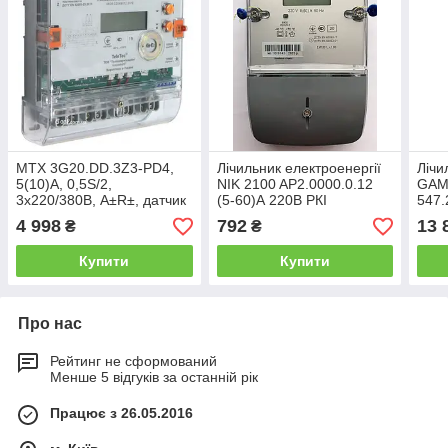
MTX 3G20.DD.3Z3-PD4,
Лічильник електроенергії
Лічи
5(10)А, 0,5S/2,
NIK 2100 AP2.0000.0.12
GAM
3х220/380В, А±R±, датчик
(5-60)А 220В РКІ
547.
магн.поля,без реле, PLC2
5(10
4 998
792
13 
₴
₴
0,5S
Купити
Купити
Про нас
Рейтинг не сформований
Менше 5 відгуків за останній рік
Працює з 26.05.2016