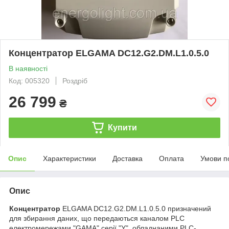
Концентратор ELGAMA DC12.G2.DM.L1.0.5.0
В наявності
Код: 005320
Роздріб
26 799
₴
Купити
Опис
Характеристики
Доставка
Оплата
Умови п
Опис
Концентратор
ELGAMA DC12.G2.DM.L1.0.5.0 призначений
для збирання даних, що передаються каналом PLC
електромережами "GAMA" серії "Y", обладнаними PLC-