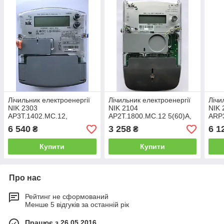
Лічильник електроенергії
Лічильник електроенергії
Лічи
NIK 2303
NIK 2104
NIK 
AP3T.1402.МС.12,
AP2T.1800.МС.12 5(60)А,
ARP3
5(120)А, радіо-
PLC-модуль (Ятрань),
5(12
6 540
3 258
6 1
₴
₴
модуль,реле керування
реле керування
реле
навантаженням
навантаженням
нав
Купити
Купити
Про нас
Рейтинг не сформований
Менше 5 відгуків за останній рік
Працює з 26.05.2016