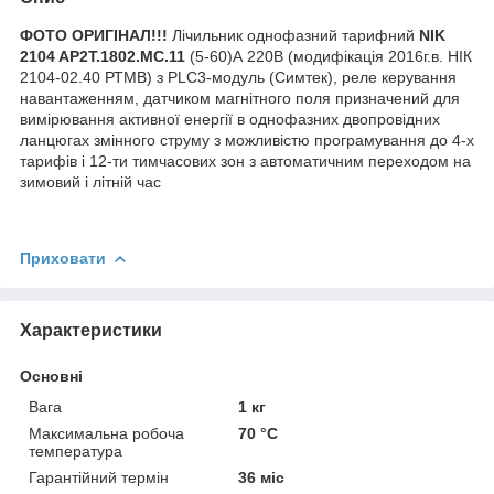
ФОТО ОРИГІНАЛ!!!
Лічильник однофазний тарифний
NIK
2104 AP2T.1802.МС.11
(5-60)А 220В (модифікація 2016г.в. НІК
2104-02.40 РТМВ) з PLC3-модуль (Симтек), реле керування
навантаженням, датчиком магнітного поля призначений для
вимірювання активної енергії в однофазних двопровідних
ланцюгах змінного струму з можливістю програмування до 4-х
тарифів і 12-ти тимчасових зон з автоматичним переходом на
зимовий і літній час
Приховати
Характеристики
Основні
Вага
1 кг
Максимальна робоча
70 °С
температура
Гарантійний термін
36 міс