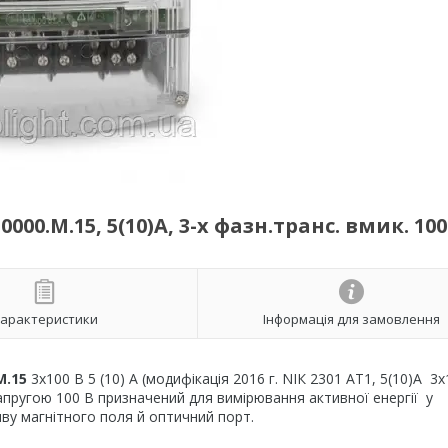
00.М.15, 5(10)А, 3-х фазн.транс. вмик. 100
арактеристики
Інформація для замовлення
М.15
3х100 В 5 (10) А (модифікація 2016 г. NIК 2301 АТ1, 5(10)А 3
апругою 100 В призначений для вимірювання активної енергії у
ву магнітного поля й оптичний порт.