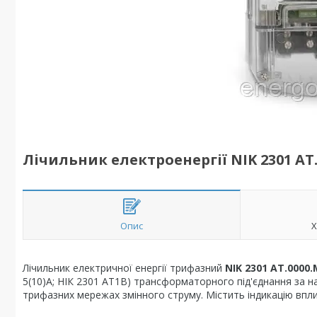
Лічильник електроенергії NIK 2301 AT.00
Опис
Х
Лічильник електричної енергії трифазний
NIK 2301 AT.0000.
5(10)А; НІК 2301 АТ1В) трансформаторного під'єднання за н
трифазних мережах змінного струму. Містить індикацію впли