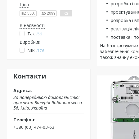
розробка і 
Ціна
проектування
розробка і 
В наявності
реалізація лі
Так
56
поставка і п
Виробник
На базі «розумних
NIK
176
забезпечення комп
також значну екон
Контакти
За попередньою домовленістю:
проспект Валерія Лобановського,
56, Київ, Україна
+380 (63) 474-03-63