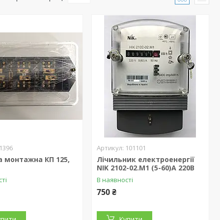
1396
101101
 монтажна КП 125,
Лічильник електроенергії
NIK 2102-02.М1 (5-60)А 220В
сті
В наявності
750 ₴
упити
Купити