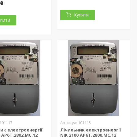
 ₴
Купити
упити
101117
101115
ик електроенергії
Лічильник електроенергії
0 AP6T.2802.MС.12
NIK 2100 AP6T.2800.MС.12