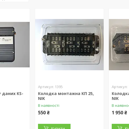
1395
 даних КS-
Колодка монтажна КП 25,
Колодка
NІK
NІK
В наявності
В наявно
550 ₴
1 950 ₴
Купити
К