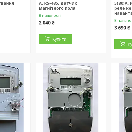
рування
А, RS-485, датчик
5(80)А,
магнітного поля
реле к
навант
В наявності
В наявно
2 040 ₴
3 690 ₴
Купити
К