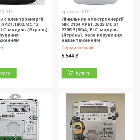
101116
101121
ик електроенергії
Лічильник електроенергії
4 AP2T.1802.МС.12
NІК 2104 AP6T.2602.MC.21
 PLC-модуль (Ятрань),
230В 5(80)А, PLC-модуль
ерування
(Ятрань), реле керування
аженням
навантаженням
сті
Під замовлення
5 544 ₴
упити
Купити