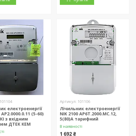
101104
101106
ик електроенергії
Лічильник електроенергії
 AP2.0000.0.11 (5-60)
NIK 2100 AP6Т.2000.MC.12,
РКІ з вхідним
5(80)А тарифний
лем ДТЕК КЕМ
В наявності
сті
1 692 ₴