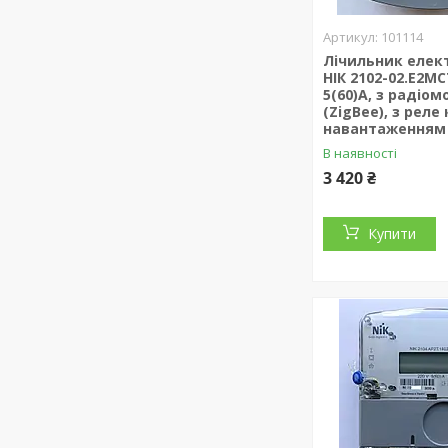
101114
Лічильник елект
НІК 2102-02.Е2МС
5(60)А, з радіо
(ZigBee), з реле
навантаженням
В наявності
3 420 ₴
Купити