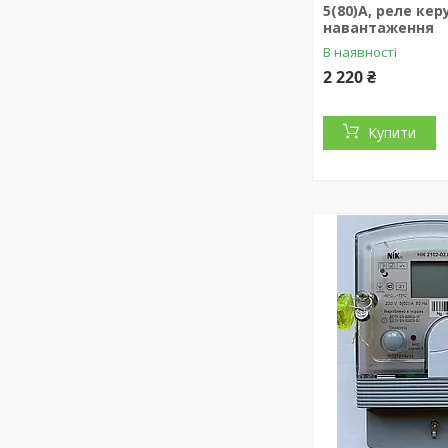
5(80)А, реле ке
навантаження
В наявності
2 220 ₴
Купити