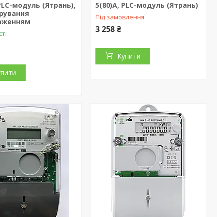
 PLC-модуль (Ятрань),
5(80)А, PLC-модуль (Ятрань)
ерування
Під замовлення
аженням
3 258 ₴
сті
Купити
упити