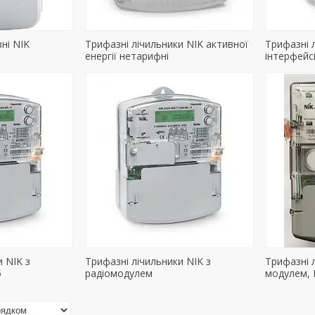
ні NIK
Трифазні лічильники NIK активної
Трифазні 
енергії нетарифні
інтерфейсі
и NIK з
Трифазні лічильники NIK з
Трифазні 
5
радіомодулем
модулем, 