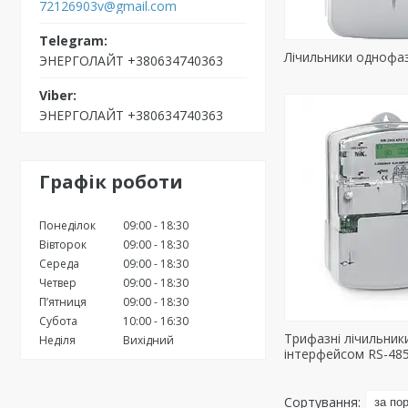
72126903v@gmail.com
Лічильники однофаз
ЭНЕРГОЛАЙТ +380634740363
ЭНЕРГОЛАЙТ +380634740363
Графік роботи
Понеділок
09:00
18:30
Вівторок
09:00
18:30
Середа
09:00
18:30
Четвер
09:00
18:30
Пʼятниця
09:00
18:30
Субота
10:00
16:30
Трифазні лічильник
Неділя
Вихідний
інтерфейсом RS-48