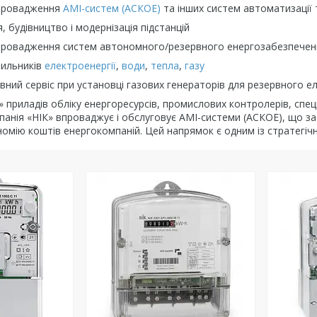
впровадження
AMI-систем (АСКОЕ)
та інших систем автоматизації 
, будівництво і модернізація підстанцій
впровадження систем автономного/резервного енергозабезпечен
чильників
електроенергії
,
води
,
тепла
,
газу
овний сервіс при установці газових генераторів для резервног
» приладів обліку енергоресурсів, промислових контролерів, сп
анія «НІК» впроваджує і обслуговує AMI-системи (АСКОЕ), що за
омію коштів енергокомпаній. Цей напрямок є одним із стратегіч