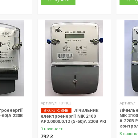
101103
роенергії
Лічильник
Лічильн
ЭКСКЛЮЗИВ
5-60)А 220В
NIK 2100
електроенергії NIK 2100
А 220В 
AP2.0000.0.12 (5-60)А 220В РКІ
контро
В наявності
В наявно
792 ₴