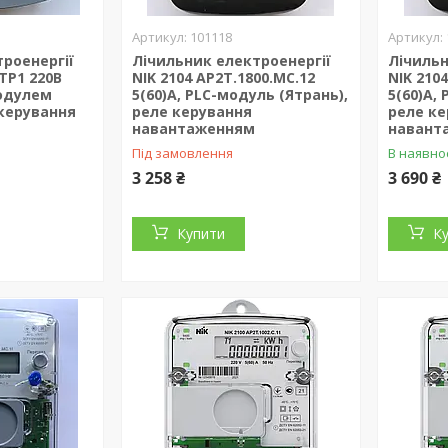
101118
роенергії
Лічильник електроенергії
Лічильн
ТР1 220В
NIK 2104 AP2T.1800.МС.12
NIK 210
модулем
5(60)А, PLC-модуль (Ятрань),
5(60)А,
 керування
реле керування
реле к
навантаженням
навант
Під замовлення
В наявно
3 258 ₴
3 690 ₴
Купити
К