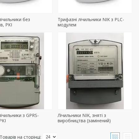
лічильники без
Трифазні лічильники NIK з PLC-
в, РКІ
модулем
лічильники з GPRS-
Лічильники NIK, зняті з
РКІ
виробництва (замінений)