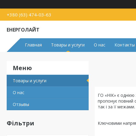
+380 (63) 474-03-63
ЕНЕРГОЛАЙТ
Главная
Товары и услуги
О нас
Контакты
Товары и услуги
О нас
ГО «НІК» є однією
пропонує повний с
Отзывы
так і за її межами
Фільтри
Ключовими напрямк