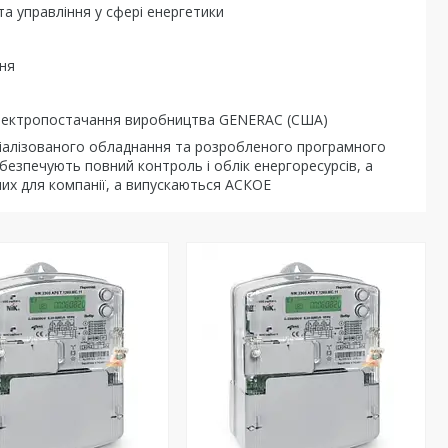
та управління у сфері енергетики
ня
о електропостачання виробництва GENERAC (США)
еціалізованого обладнання та розробленого програмного
безпечують повний контроль і облік енергоресурсів, а
них для компанії, а випускаються АСКОЕ